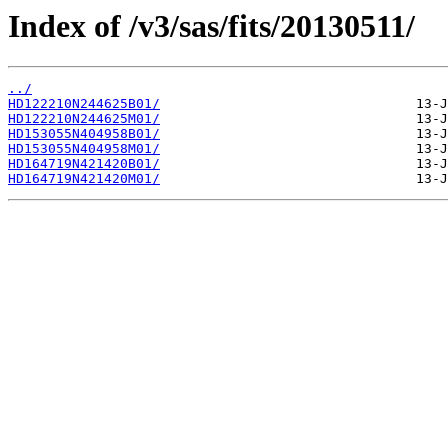
Index of /v3/sas/fits/20130511/
../
HD122210N244625B01/
HD122210N244625M01/
HD153055N404958B01/
HD153055N404958M01/
HD164719N421420B01/
HD164719N421420M01/